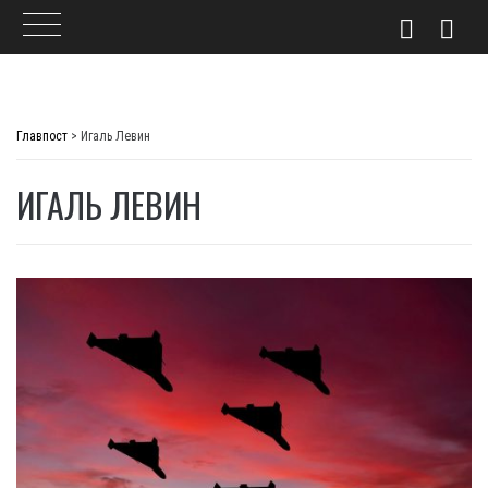
Skip
to
Главпост
>
Игаль Левин
content
ИГАЛЬ ЛЕВИН