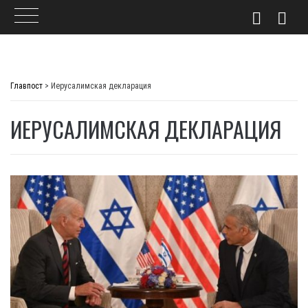
Skip
to
Главпост
>
Иерусалимская декларация
content
ИЕРУСАЛИМСКАЯ ДЕКЛАРАЦИЯ