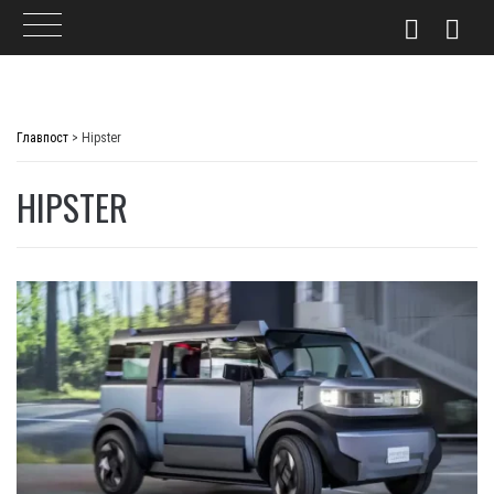
Skip
to
Главпост
>
Hipster
content
HIPSTER