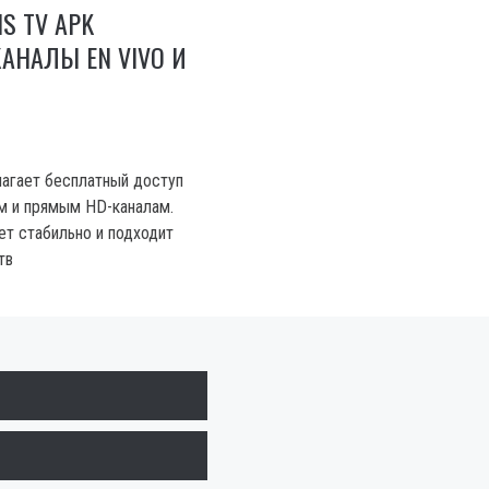
S TV APK
КАНАЛЫ EN VIVO И
агает бесплатный доступ
м и прямым HD-каналам.
т стабильно и подходит
тв