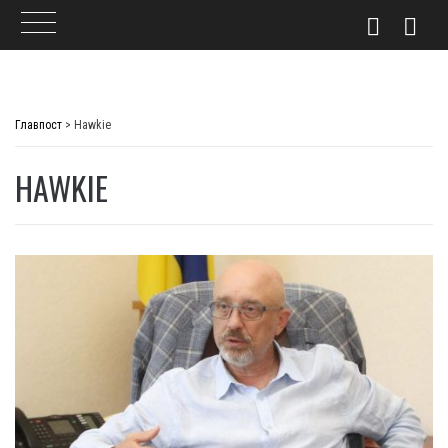
Skip
to
Главпост
>
Hawkie
content
HAWKIE