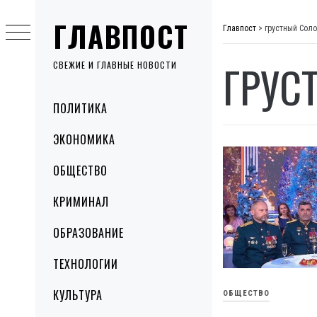
Skip
ГЛАВПОСТ
to
Главпост
>
грустный Сол
content
ГРУС
СВЕЖИЕ И ГЛАВНЫЕ НОВОСТИ
Primary
ПОЛИТИКА
Menu
ЭКОНОМИКА
ОБЩЕСТВО
КРИМИНАЛ
ОБРАЗОВАНИЕ
ТЕХНОЛОГИИ
КУЛЬТУРА
ОБЩЕСТВО