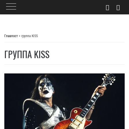
Skip
to
Главпост
>
группа KISS
content
ГРУППА KISS