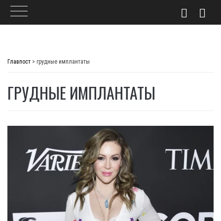
Skip
to
Главпост
>
грудные имплантаты
content
ГРУДНЫЕ ИМПЛАНТАТЫ