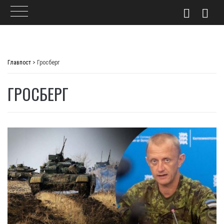
Skip
to
Главпост
>
Гросберг
content
ГРОСБЕРГ