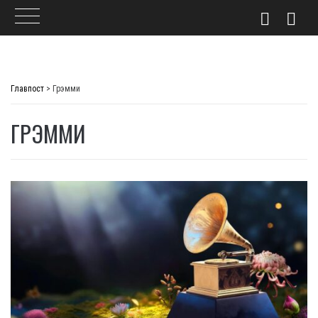
Skip
to
Главпост
>
Грэмми
content
ГРЭММИ