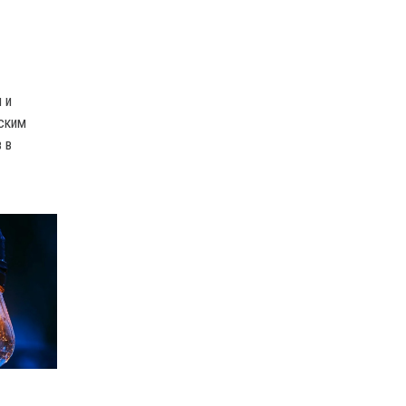
 и
ским
 в