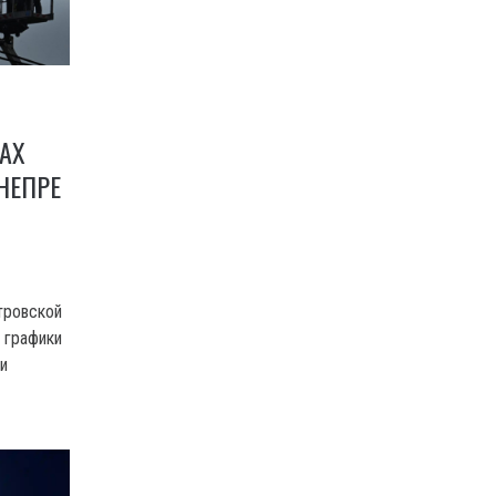
АХ
НЕПРЕ
тровской
 графики
и