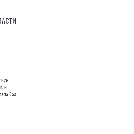
ЛАСТИ
лись
и, и
вала без