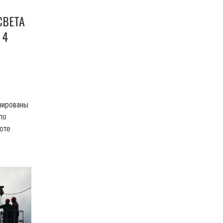
СВЕТА
 4
нированы
ло
оте