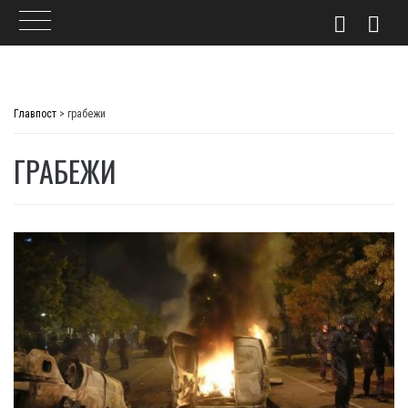
Skip
to
Главпост
>
грабежи
content
ГРАБЕЖИ