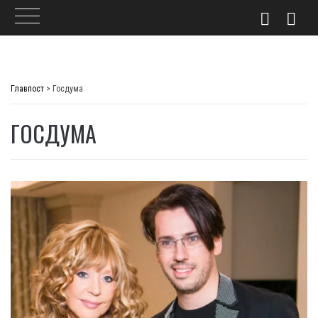
Skip
to
Главпост
>
Госдума
content
ГОСДУМА