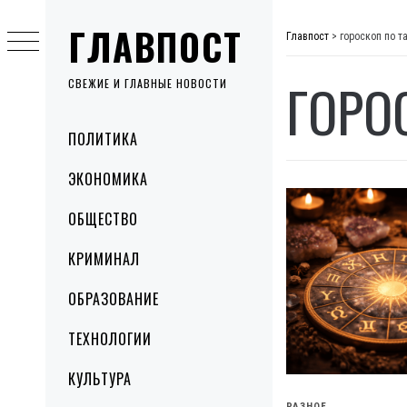
Skip
ГЛАВПОСТ
to
Главпост
>
гороскоп по т
content
ГОРО
СВЕЖИЕ И ГЛАВНЫЕ НОВОСТИ
Primary
ПОЛИТИКА
Menu
ЭКОНОМИКА
ОБЩЕСТВО
КРИМИНАЛ
ОБРАЗОВАНИЕ
ТЕХНОЛОГИИ
КУЛЬТУРА
РАЗНОЕ