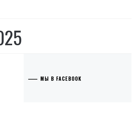
025
МЫ В FACEBOOK