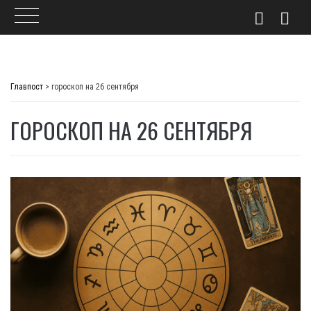
Skip
to
Главпост
>
гороскоп на 26 сентября
content
ГОРОСКОП НА 26 СЕНТЯБРЯ