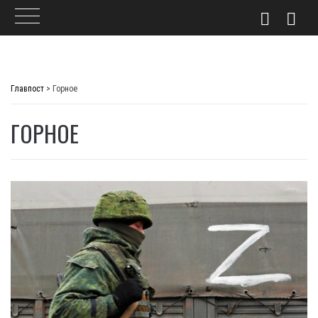
Skip
to
Главпост
>
Горное
content
ГОРНОЕ