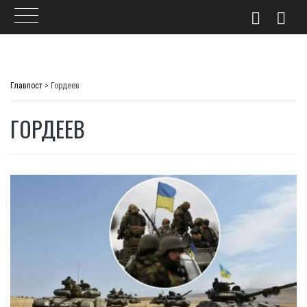
Skip
to
Главпост
>
Гордеев
content
ГОРДЕЕВ