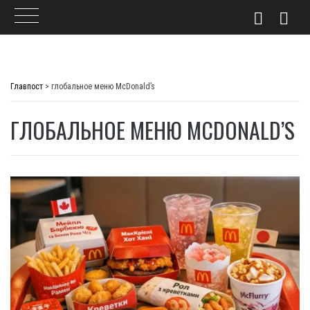
Skip
to
Главпост
>
глобальное меню McDonald’s
content
ГЛОБАЛЬНОЕ МЕНЮ MCDONALD’S