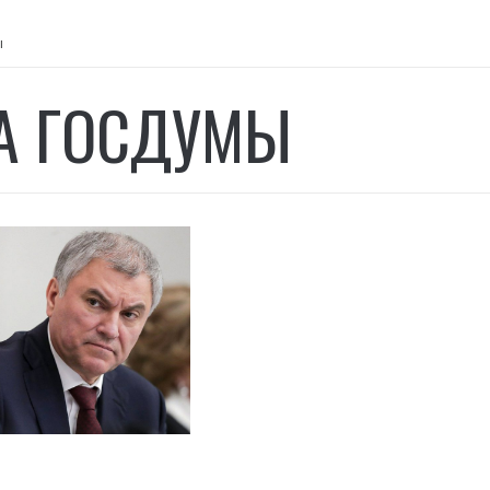
ы
А ГОСДУМЫ