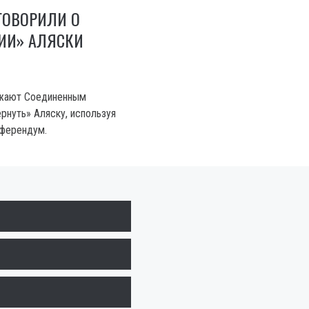
ГОВОРИЛИ О
ИИ» АЛЯСКИ
жают Соединенным
рнуть» Аляску, используя
еферендум.