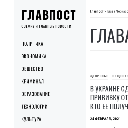
Skip
ГЛАВПОСТ
to
Главпост
>
глава Черкас
content
ГЛАВ
СВЕЖИЕ И ГЛАВНЫЕ НОВОСТИ
Primary
ПОЛИТИКА
Menu
ЭКОНОМИКА
ОБЩЕСТВО
ЗДОРОВЬЕ
ОБЩЕСТ
КРИМИНАЛ
В УКРАИНЕ С
ОБРАЗОВАНИЕ
ПРИВИВКУ ОТ
КТО ЕЕ ПОЛУ
ТЕХНОЛОГИИ
КУЛЬТУРА
24 ФЕВРАЛЯ, 2021