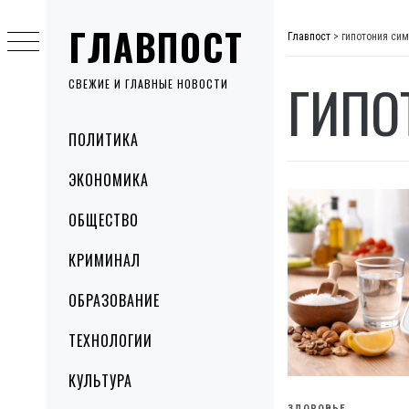
Skip
ГЛАВПОСТ
to
Главпост
>
гипотония си
content
ГИПО
СВЕЖИЕ И ГЛАВНЫЕ НОВОСТИ
Primary
ПОЛИТИКА
Menu
ЭКОНОМИКА
ОБЩЕСТВО
КРИМИНАЛ
ОБРАЗОВАНИЕ
ТЕХНОЛОГИИ
КУЛЬТУРА
ЗДОРОВЬЕ