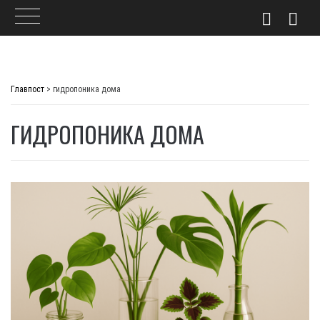
Skip
to
Главпост
>
гидропоника дома
content
ГИДРОПОНИКА ДОМА