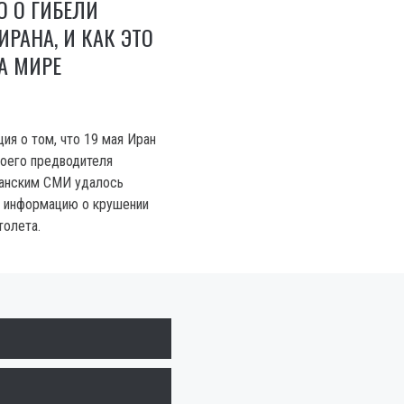
О О ГИБЕЛИ
ИРАНА, И КАК ЭТО
А МИРЕ
ия о том, что 19 мая Иран
воего предводителя
ранским СМИ удалось
ю информацию о крушении
толета.