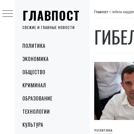
Skip
ГЛАВПОСТ
to
Главпост
>
гибель нарде
content
ГИБЕ
СВЕЖИЕ И ГЛАВНЫЕ НОВОСТИ
Primary
ПОЛИТИКА
Menu
ЭКОНОМИКА
ОБЩЕСТВО
КРИМИНАЛ
ОБРАЗОВАНИЕ
ТЕХНОЛОГИИ
КУЛЬТУРА
ПОЛИТИКА