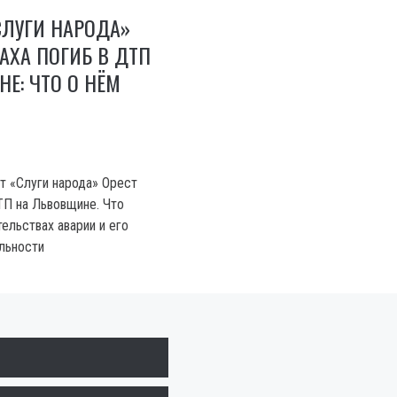
СЛУГИ НАРОДА»
АХА ПОГИБ В ДТП
Е: ЧТО О НЁМ
т «Слуги народа» Орест
ТП на Львовщине. Что
ельствах аварии и его
льности