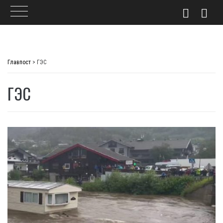
Skip
to
Главпост
>
ГЭС
content
ГЭС