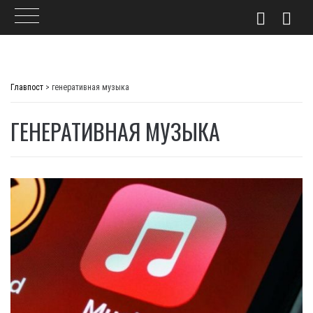
Skip
to
Главпост
>
генеративная музыка
content
ГЕНЕРАТИВНАЯ МУЗЫКА