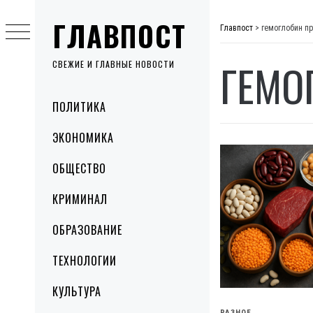
Skip
ГЛАВПОСТ
to
Главпост
>
гемоглобин п
content
ГЕМО
СВЕЖИЕ И ГЛАВНЫЕ НОВОСТИ
Primary
ПОЛИТИКА
Menu
ЭКОНОМИКА
ОБЩЕСТВО
КРИМИНАЛ
ОБРАЗОВАНИЕ
ТЕХНОЛОГИИ
КУЛЬТУРА
РАЗНОЕ