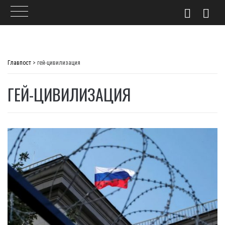
Skip
to
Главпост
>
гей-цивилизация
content
ГЕЙ-ЦИВИЛИЗАЦИЯ