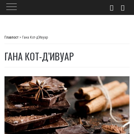
Skip
to
Главпост
>
Гана Кот-д’Ивуар
content
ГАНА КОТ-Д’ИВУАР