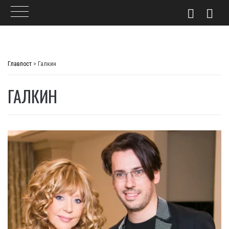
Skip
to
Главпост
>
Галкин
content
ГАЛКИН