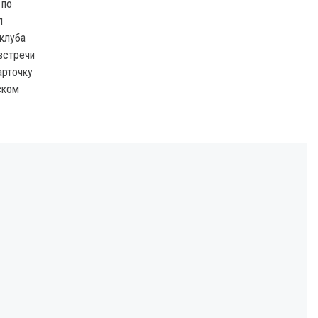
 по
л
 клуба
встречи
арточку
ском