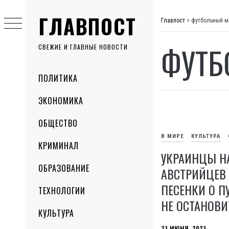
Skip
ГЛАВПОСТ
to
Главпост
>
футбольный м
content
ФУТБ
СВЕЖИЕ И ГЛАВНЫЕ НОВОСТИ
Primary
ПОЛИТИКА
Menu
ЭКОНОМИКА
ОБЩЕСТВО
В МИРЕ
КУЛЬТУРА
КРИМИНАЛ
УКРАИНЦЫ Н
ОБРАЗОВАНИЕ
АВСТРИЙЦЕВ
ПЕСЕНКИ О ПУ
ТЕХНОЛОГИИ
НЕ ОСТАНОВИ
КУЛЬТУРА
21 ИЮНЯ, 2021