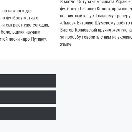
В матче 15 тура чемпионата Украины
футболу «Львов»-«Колос» произоше
нно важного для
неприятный казус. Главному тренеру
 по футболу матча с
«Львов» Виталию Шумскому арбитр 
они сыграют уже сегодня,
Виктор Копиевский вручил желтую к
е болельщики научили
за просьбу говорить с ним на украин
той песни «про Путина».
языке.