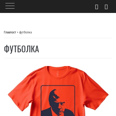
Skip
to
Главпост
>
футболка
content
ФУТБОЛКА