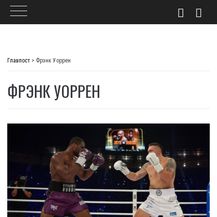
Skip
to
Главпост
>
Фрэнк Уоррен
content
ФРЭНК УОРРЕН