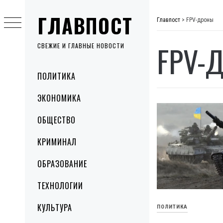
Skip
ГЛАВПОСТ
to
Главпост
>
FPV-дроны
content
FPV-
СВЕЖИЕ И ГЛАВНЫЕ НОВОСТИ
Primary
ПОЛИТИКА
Menu
ЭКОНОМИКА
ОБЩЕСТВО
КРИМИНАЛ
ОБРАЗОВАНИЕ
ТЕХНОЛОГИИ
КУЛЬТУРА
ПОЛИТИКА