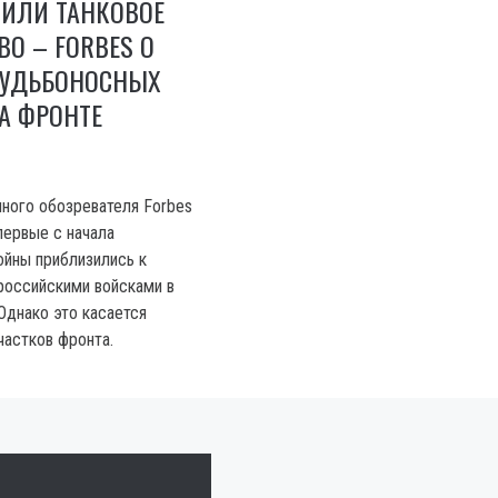
ТИЛИ ТАНКОВОЕ
О – FORBES О
СУДЬБОНОСНЫХ
А ФРОНТЕ
ного обозревателя Forbes
первые с начала
йны приблизились к
российскими войсками в
Однако это касается
частков фронта.