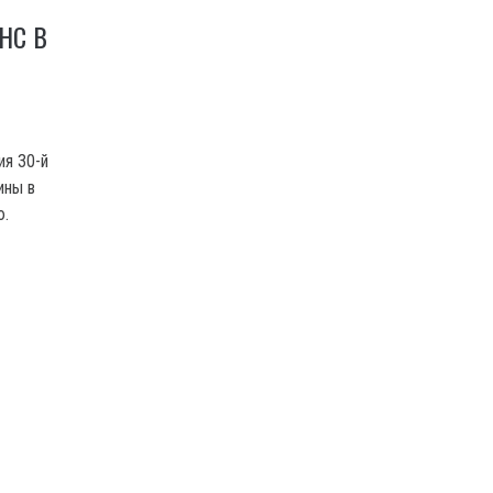
НС В
ия 30-й
ины в
ю.