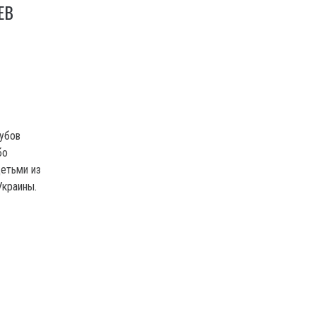
ЕВ
лубов
бо
етьми из
Украины.
И