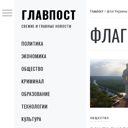
Skip
ГЛАВПОСТ
to
Главпост
>
флаг Украины
content
ФЛАГ
СВЕЖИЕ И ГЛАВНЫЕ НОВОСТИ
Primary
ПОЛИТИКА
Menu
ЭКОНОМИКА
ОБЩЕСТВО
КРИМИНАЛ
ОБРАЗОВАНИЕ
ТЕХНОЛОГИИ
КУЛЬТУРА
ОБЩЕСТВО