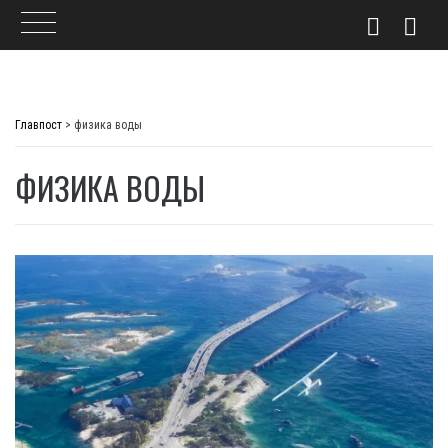
Skip
to
Главпост
>
физика воды
content
ФИЗИКА ВОДЫ