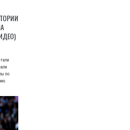
СТОРИИ
НА
ИДЕО)
стали
вали
пы по
ию.