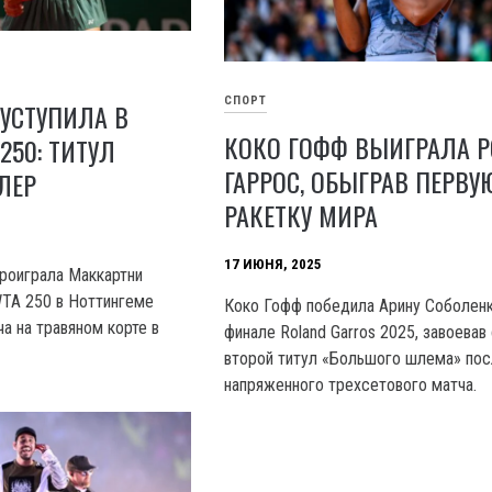
СПОРТ
УСТУПИЛА В
КОКО ГОФФ ВЫИГРАЛА 
250: ТИТУЛ
ГАРРОС, ОБЫГРАВ ПЕРВУ
ЛЕР
РАКЕТКУ МИРА
17 ИЮНЯ, 2025
роиграла Маккартни
TA 250 в Ноттингеме
Коко Гофф победила Арину Соболенк
а на травяном корте в
финале Roland Garros 2025, завоевав
второй титул «Большого шлема» по
напряженного трехсетового матча.