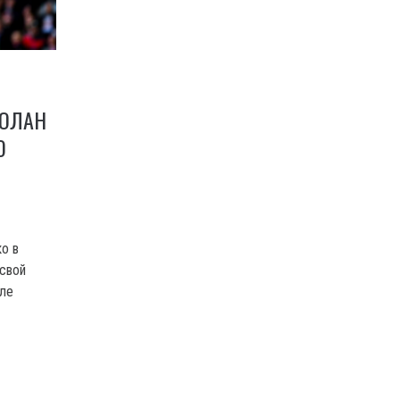
РОЛАН
Ю
о в
 свой
сле