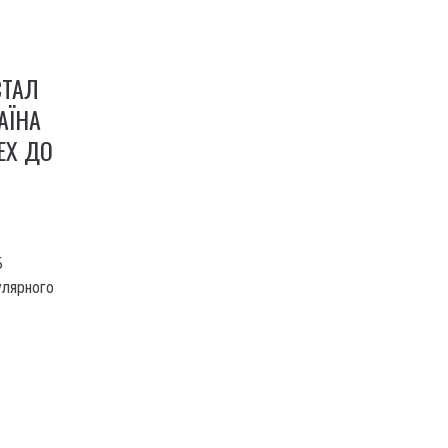
СТАЛ
АЇНА
ЕХ ДО
Б
улярного