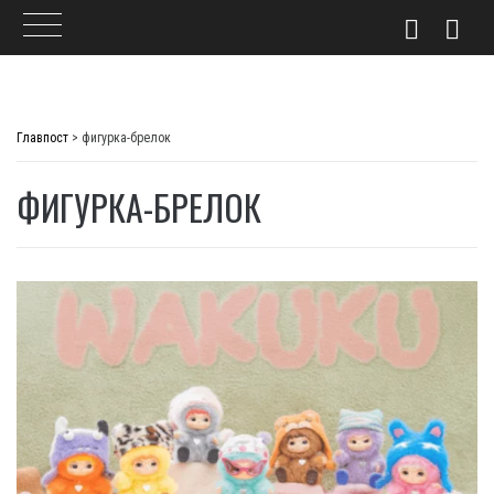
Skip
to
Главпост
>
фигурка-брелок
content
ФИГУРКА-БРЕЛОК