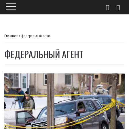
Skip
to
Главпост
>
федеральный агент
content
ФЕДЕРАЛЬНЫЙ АГЕНТ