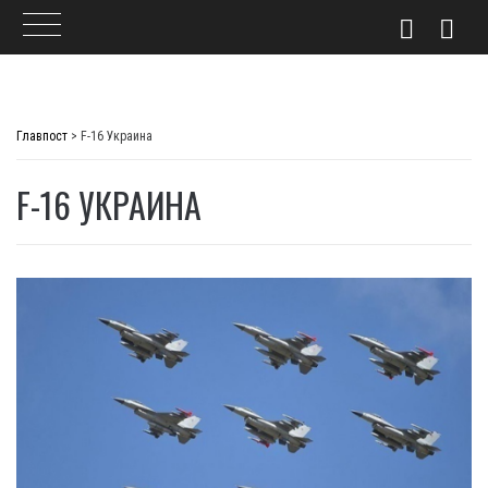
Skip
to
Главпост
>
F-16 Украина
content
F-16 УКРАИНА