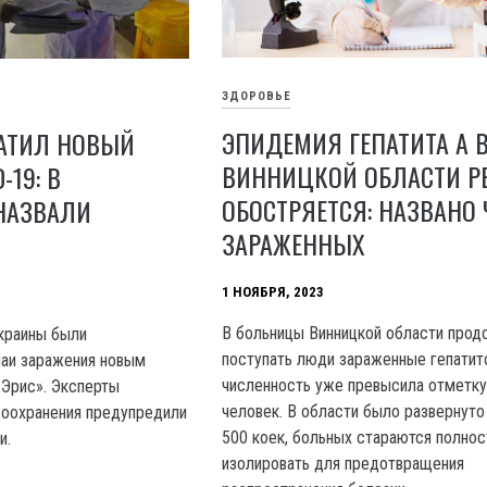
ЗДОРОВЬЕ
ЭПИДЕМИЯ ГЕПАТИТА А 
ВАТИЛ НОВЫЙ
ВИННИЦКОЙ ОБЛАСТИ Р
-19: В
ОБОСТРЯЕТСЯ: НАЗВАНО
НАЗВАЛИ
ЗАРАЖЕННЫХ
1 НОЯБРЯ, 2023
B больницы Винницкой области про
краины были
поступать люди зараженные гепатито
чаи заражения новым
численность уже превысила отметку
Эрис». Эксперты
человек. B области было развернуто
воохранения предупредили
500 коек, больных стараются полно
и.
изолировать для предотвращения