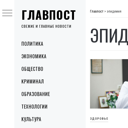
Skip
ГЛАВПОСТ
to
Главпост
>
эпидемия
content
ЭПИД
СВЕЖИЕ И ГЛАВНЫЕ НОВОСТИ
Primary
ПОЛИТИКА
Menu
ЭКОНОМИКА
ОБЩЕСТВО
КРИМИНАЛ
ОБРАЗОВАНИЕ
ТЕХНОЛОГИИ
КУЛЬТУРА
ЗДОРОВЬЕ