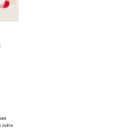
В
ния
о пойти