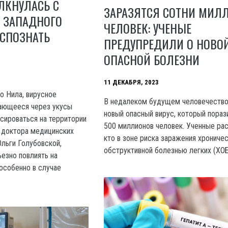
ЛКНУЛАСЬ С
ЗАРАЗЯТСЯ СОТНИ МИЛ
 ЗАПАДНОГО
ЧЕЛОВЕК: УЧЕНЫЕ
АСПОЗНАТЬ
ПРЕДУПРЕДИЛИ О НОВО
ОПАСНОЙ БОЛЕЗНИ
11 ДЕКАБРЯ, 2023
о Нила, вирусное
B недалеком будущем человечеств
дающееся через укусы
новый опасный вирус, который пораз
ксироваться на территории
500 миллионов человек. Ученные ра
 доктора медицинских
кто в зоне риска заражения хрониче
Ольги Голубовской,
обструктивной болезнью легких (ХОБ
езно повлиять на
 особенно в случае