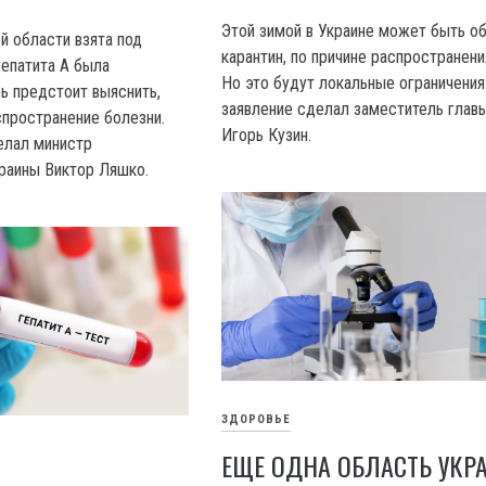
Этой зимой в Украине может быть о
й области взята под
карантин, по причине распространени
гепатита A была
Но это будут локальные ограничения
рь предстоит выяснить,
заявление сделал заместитель глав
спространение болезни.
Игорь Кузин.
елал министр
раины Виктор Ляшко.
ЗДОРОВЬЕ
ЕЩЕ ОДНА ОБЛАСТЬ УКР