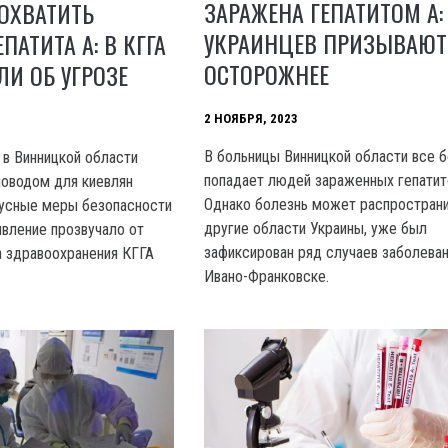
ЗАРАЖЕНА ГЕПАТИТОМ А:
ОХВАТИТЬ
УКРАИНЦЕВ ПРИЗЫВАЮТ
АТИТА А: В КГГА
ОСТОРОЖНЕЕ
И ОБ УГРОЗЕ
2 НОЯБРЯ, 2023
B больницы Винницкой области все 
 в Винницкой области
попадает людей зараженных гепатит
оводом для киевлян
Однако болезнь может распространи
русные меры безопасности
другие области Украины, уже был
явление прозвучало от
зафиксирован ряд случаев заболеван
 здравоохранения КГГА
Ивано-Франковске.