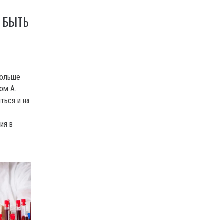
 БЫТЬ
больше
ом А.
ться и на
ия в