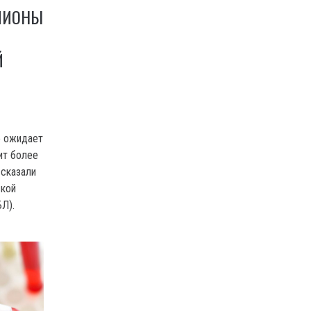
ЛИОНЫ
Й
о ожидает
ит более
ссказали
ской
Л).