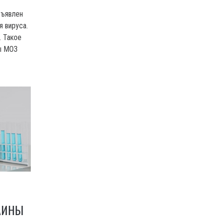
бъявлен
я вируса.
. Такое
ы МОЗ
АИНЫ