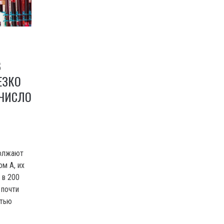
В
ЕЗКО
 ЧИСЛО
должают
м A, их
 в 200
 почти
стью