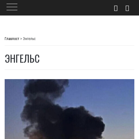
Skip
to
Главпост
>
Энгельс
content
ЭНГЕЛЬС