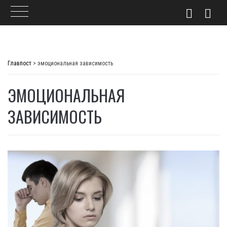
Skip
to
Главпост
>
эмоциональная зависимость
content
ЭМОЦИОНАЛЬНАЯ
ЗАВИСИМОСТЬ