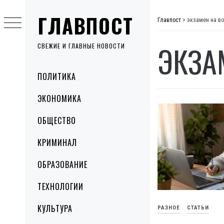
Skip
ГЛАВПОСТ
to
Главпост
>
экзамен на в
content
ЭКЗА
СВЕЖИЕ И ГЛАВНЫЕ НОВОСТИ
Primary
ПОЛИТИКА
Menu
ЭКОНОМИКА
ОБЩЕСТВО
КРИМИНАЛ
ОБРАЗОВАНИЕ
ТЕХНОЛОГИИ
КУЛЬТУРА
РАЗНОЕ
СТАТЬИ