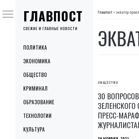
Skip
ГЛАВПОСТ
to
Главпост
>
экватор прав
content
ЭКВА
СВЕЖИЕ И ГЛАВНЫЕ НОВОСТИ
Primary
ПОЛИТИКА
Menu
ЭКОНОМИКА
ОБЩЕСТВО
ОБЩЕСТВО
КРИМИНАЛ
30 ВОПРОСОВ
ОБРАЗОВАНИЕ
ЗЕЛЕНСКОГО 
ПРЕСС-МАРАФ
ТЕХНОЛОГИИ
ЖУРНАЛИСТА
КУЛЬТУРА
26 НОЯБРЯ, 2021