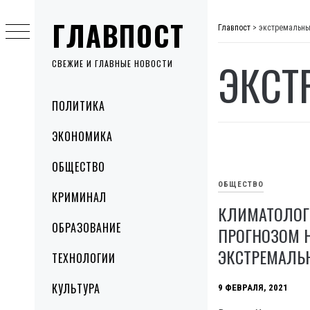
Skip
ГЛАВПОСТ
to
Главпост
>
экстремальн
content
ЭКСТ
СВЕЖИЕ И ГЛАВНЫЕ НОВОСТИ
Primary
ПОЛИТИКА
Menu
ЭКОНОМИКА
ОБЩЕСТВО
ОБЩЕСТВО
КРИМИНАЛ
КЛИМАТОЛОГ
ОБРАЗОВАНИЕ
ПРОГНОЗОМ Н
ЭКСТРЕМАЛЬ
ТЕХНОЛОГИИ
КУЛЬТУРА
9 ФЕВРАЛЯ, 2021