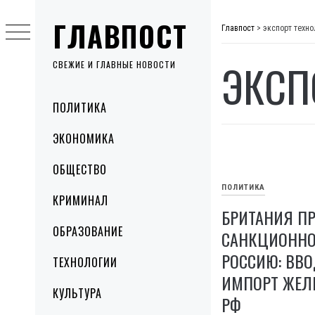
Skip
ГЛАВПОСТ
to
Главпост
>
экспорт техно
content
ЭКСП
СВЕЖИЕ И ГЛАВНЫЕ НОВОСТИ
Primary
ПОЛИТИКА
Menu
ЭКОНОМИКА
ОБЩЕСТВО
ПОЛИТИКА
КРИМИНАЛ
БРИТАНИЯ П
ОБРАЗОВАНИЕ
САНКЦИОННО
РОССИЮ: ВВО
ТЕХНОЛОГИИ
ИМПОРТ ЖЕЛЕ
КУЛЬТУРА
РФ