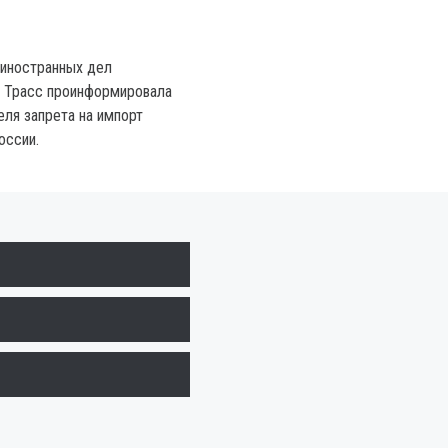
 иностранных дел
з Трасс проинформировала
еля запрета на импорт
оссии.