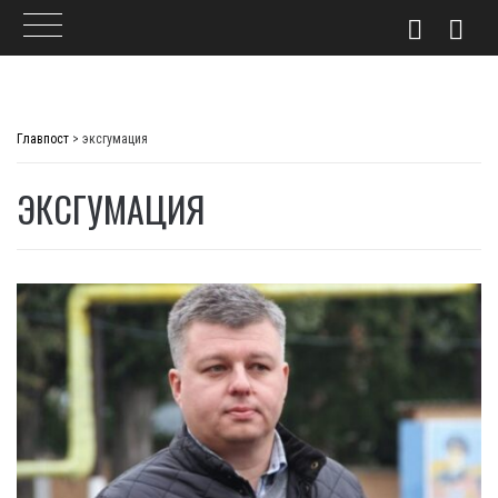
Skip
to
Главпост
>
эксгумация
content
ЭКСГУМАЦИЯ