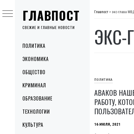
Skip
ГЛАВПОСТ
to
Главпост
>
экс-глава МВ
content
ЭКС-
СВЕЖИЕ И ГЛАВНЫЕ НОВОСТИ
Primary
ПОЛИТИКА
Menu
ЭКОНОМИКА
ОБЩЕСТВО
ПОЛИТИКА
КРИМИНАЛ
АВАКОВ НАШЕ
ОБРАЗОВАНИЕ
РАБОТУ, КОТ
ПОЛЬЗОВАТЕЛ
ТЕХНОЛОГИИ
КУЛЬТУРА
16 ИЮЛЯ, 2021